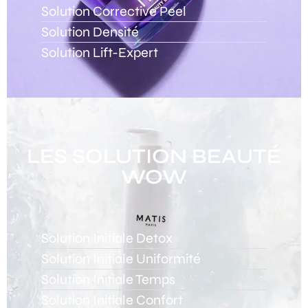
Solution Corrective Peel
Solution Densité
Solution Lift-Expert
LES SOLUTION BEAUTÉ
WOW
Solution Initiale Detox
Solution Initiale Uniformité
Solution Initiale Temps
Solution Initiale Confort