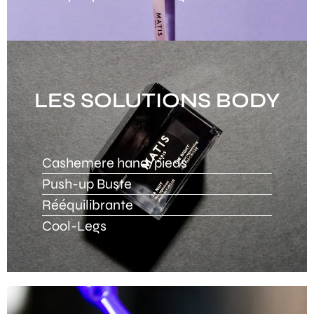
LES SOLUTIONS BODY
Cashemere hand/pieds
Push-up Buste
Rééquilibrante
Cool-Legs